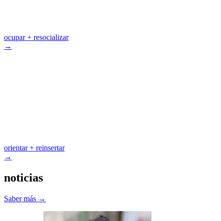
ocupar
+ resocializar
→
orientar
+ reinsertar
→
noticias
Saber más →