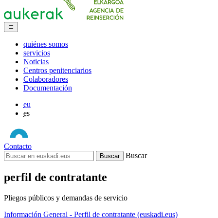
quiénes somos
servicios
Noticias
Centros penitenciarios
Colaboradores
Documentación
eu
es
Contacto
Buscar
perfil de contratante
Pliegos públicos y demandas de servicio
Información General - Perfil de contratante (euskadi.eus)