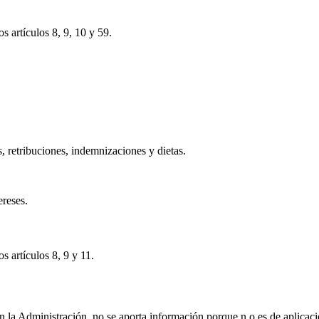
s artículos 8, 9, 10 y 59.
s, retribuciones, indemnizaciones y dietas.
ereses.
s artículos 8, 9 y 11.
on la Administración, no se aporta información porque n o es de aplicaci