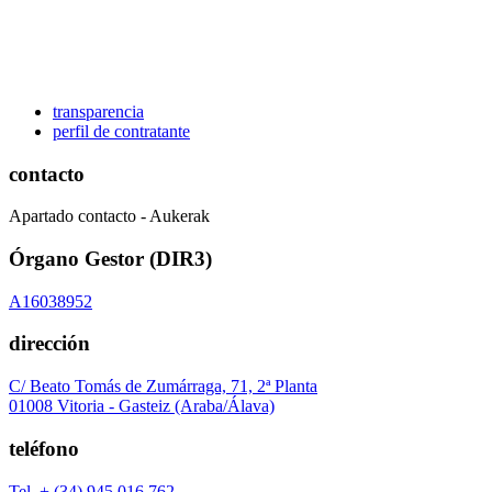
transparencia
perfil de contratante
contacto
Apartado contacto - Aukerak
Órgano Gestor (DIR3)
A16038952
dirección
C/ Beato Tomás de Zumárraga, 71, 2ª Planta
01008 Vitoria - Gasteiz (Araba/Álava)
teléfono
Tel. + (34) 945 016 762