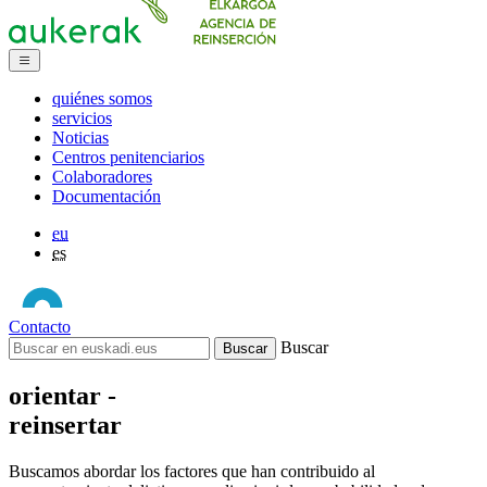
quiénes somos
servicios
Noticias
Centros penitenciarios
Colaboradores
Documentación
eu
es
Contacto
Buscar
orientar -
reinsertar
Buscamos abordar los factores que han contribuido al